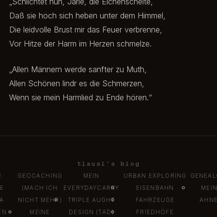
„Schlichtet nun, Jarle, die Eichenscheite,
Daß sie hoch sich heben unter dem Himmel,
Die leidvolle Brust mir das Feuer verbrenne,
Vor Hitze der Harm im Herzen schmelze.
„Allen Männern werde sanfter zu Muth,
Allen Schönen lindr es die Schmerzen,
Wenn sie mein Harmlied zu Ende hören.“
tlausl's blog
E
GEOCACHING
MEIN
URBAN EXPLORING
GENEAL
E
(MACH ICH
EVERYDAYCARRY
EISENBAHN
MEI
DA
NICHT MEHR)
TRIPLE AUGHT
FAHRZEUGE
AHN
EN
MEINE
DESIGN (TAD)
FRIEDHÖFE