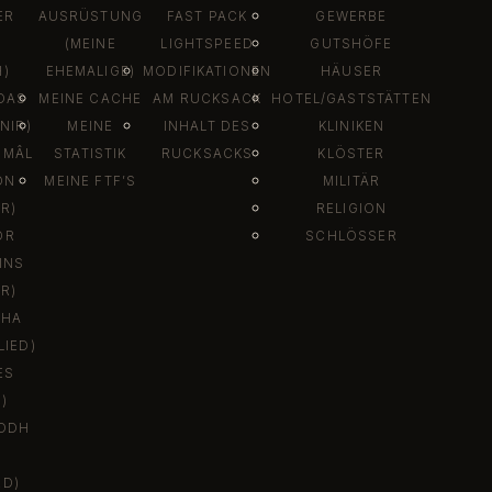
ER
AUSRÜSTUNG
FAST PACK
GEWERBE
(MEINE
LIGHTSPEED
GUTSHÖFE
)
EHEMALIGE)
MODIFIKATIONEN
HÄUSER
DAS
MEINE CACHE
AM RUCKSACK
HOTEL/GASTSTÄTTEN
NIR)
MEINE
INHALT DES
KLINIKEN
SMÂL
STATISTIK
RUCKSACKS
KLÖSTER
ON
MEINE FTF’S
MILITÄR
R)
RELIGION
DR
SCHLÖSSER
INS
R)
DHA
IED)
ES
)
ODH
ED)