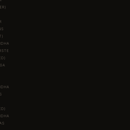
M
ER)
R
NS
T)
IDHA
RSTE
ED)
NGA
R
IDHA
S
ED)
IDHA
AS