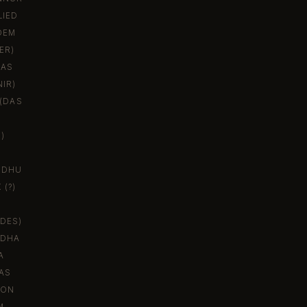
LIED
DEM
ER)
DAS
NIR)
(DAS
)
IDHU
(?)
DES)
IDHA
A
AS
VON