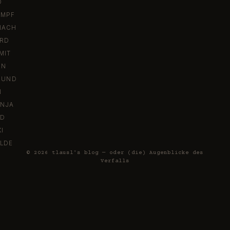
D
AMPF
NACH
RD
MIT
EN
 UND
N
ENJA
ED
I
ILDE
© 2026 tlausl's blog — oder (die) Augenblicke des
Verfalls