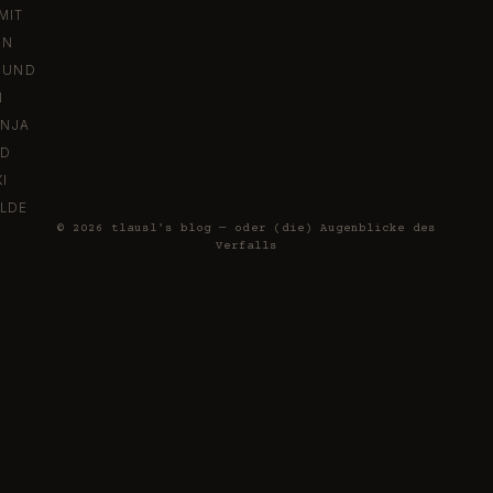
MIT
EN
 UND
N
ENJA
ED
I
ILDE
© 2026 tlausl's blog — oder (die) Augenblicke des
Verfalls