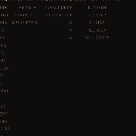
DAS
MEINE CACHE
AM RUCKSACK
HOTEL/GASTSTÄTTEN
NIR)
MEINE
INHALT DES
KLINIKEN
SMÂL
STATISTIK
RUCKSACKS
KLÖSTER
ON
MEINE FTF’S
MILITÄR
R)
RELIGION
DR
SCHLÖSSER
INS
R)
DHA
IED)
ES
)
ODH
ED)
(DIE
IR)
ÖGIRS