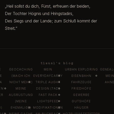
„Heil sollst du dich, Fürst, erfreuen der beiden,
Der Tochter Högnis und Hringstadirs,
Des Siegs und der Lande; zum Schluß kommt der
Streit.“
tlausl's blog
E
GEOCACHING
MEIN
URBAN EXPLORING
GENEAL
E
(MACH ICH
EVERYDAYCARRY
EISENBAHN
MEI
DA
NICHT MEHR)
TRIPLE AUGHT
FAHRZEUGE
AHN
EN
MEINE
DESIGN (TAD)
FRIEDHÖFE
ER
AUSRÜSTUNG
FAST PACK
GEWERBE
(MEINE
LIGHTSPEED
GUTSHÖFE
)
EHEMALIGE)
MODIFIKATIONEN
HÄUSER