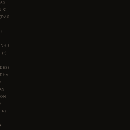
DAS
NIR)
(DAS
)
IDHU
(?)
DES)
IDHA
A
AS
VON
M
ER)
R