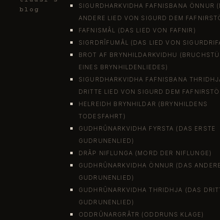
tlausl's
SIGURDHARKVIDHA FAFNISBANA ÖNNUR 
blog
ANDERE LIED VON SIGURD DEM FAFNIRST
FAFNISMÂL (DAS LIED VON FAFNIR)
SIGRDRÎFUMÂL (DAS LIED VON SIGURDRIF
BROT AF BRYNHILDARKVIDHU (BRUCHSTÜC
EINES BRYNHILDENLIEDES)
SIGURDHARKVIDHA FAFNISBANA THRIDHJ
DRITTE LIED VON SIGURD DEM FAFNIRST
HELREIDH BRYNHILDAR (BRYNHILDENS
TODESFAHRT)
GUDHRÛNARKVIDHA FYRSTA (DAS ERSTE
GUDRUNENLIED)
DRÂP NIFLUNGA (MORD DER NIFLUNGE)
GUDHRÛNARKVIDHA ÖNNUR (DAS ANDER
GUDRUNENLIED)
GUDHRÛNARKVIDHA THRIDHJA (DAS DRIT
GUDRUNENLIED)
ODDRÛNARGRÂTR (ODDRUNS KLAGE)