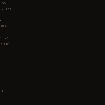
(DAS
ÖDTER)
A)
K (?)
A (DAS
ÖDTER)
E
TE