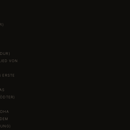
R)
NDUR)
LIED VON
S ERSTE
AS
TÖDTER)
EDHA
 DEM
UNG)