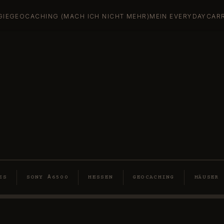
GIE
GEOCACHING (MACH ICH NICHT MEHR)
MEIN EVERYDAYCAR
ES
SONY Α6500
HESSEN
GEOCACHING
HÄUSER
KLOSTER