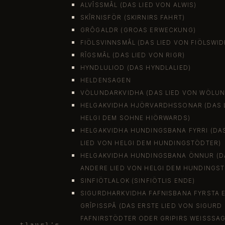
ALVÎSSMÂL (DAS LIED VON ALWIS)
SKÎRNISFÖR (SKIRNIRS FAHRT)
GRÔGALDR (GROAS ERWECKUNG)
FIÖLSVINNSMÂL (DAS LIED VON FIÖLSWID
RÎGSMÂL (DAS LIED VON RIGR)
HYNDLULIOD (DAS HYNDLALIED)
HELDENSAGEN
VÖLUNDARKVIDHA (DAS LIED VON WÖLU
HELGAKVIDHA HJÖRVARDHSSONAR (DAS 
HELGI DEM SOHNE HIÖRWARDS)
HELGAKVIDHA HUNDINGSBANA FYRRI (DA
LIED VON HELGI DEM HUNDINGSTÖDTER)
HELGAKVIDHA HUNDINGSBANA ÖNNUR (D
ANDERE LIED VON HELGI DEM HUNDINGS
SINFIÖTLALOK (SINFIÖTLIS ENDE)
SIGURDHARKVIDHA FAFNISBANA FYRSTA 
GRÎPISSPÂ (DAS ERSTE LIED VON SIGURD
FAFNIRSTÖDTER ODER GRIPIRS WEISSSAG