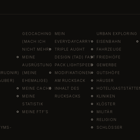
Das alte …
09. Mai 2021
GEOCACHING
MEIN
URBAN EXPLORING
(MACH ICH
EVERYDAYCARRY
EISENBAHN
NICHT MEHR)
TRIPLE AUGHT
FAHRZEUGE
MEINE
DESIGN (TAD) FAST
FRIEDHÖFE
AUSRÜSTUNG
PACK LIGHTSPEED
GEWERBE
HRUDNIR)
(MEINE
MODIFIKATIONEN
GUTSHÖFE
AUBER)
EHEMALIGE)
AM RUCKSACK
HÄUSER
MEINE CACHE
INHALT DES
HOTEL/GASTSTÄTTE
MEINE
RUCKSACKS
KLINIKEN
STATISTIK
KLÖSTER
MEINE FTF’S
MILITÄR
RELIGION
RYMS-
SCHLÖSSER