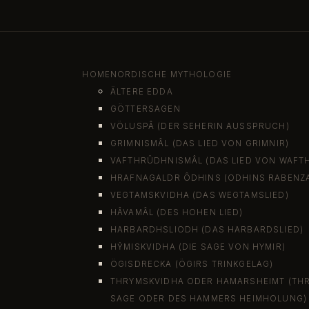
Kloster/Suchtklinik
20. Juni 2021
HOME
NORDISCHE MYTHOLOGIE
ÄLTERE EDDA
GÖTTERSAGEN
VÖLUSPÂ (DER SEHERIN AUSSPRUCH)
GRIMNISMÂL (DAS LIED VON GRIMNIR)
VAFTHRÛDHNISMÂL (DAS LIED VON WAFT
HRAFNAGALDR ÔDHINS (ODHINS RABENZ
VEGTAMSKVIDHA (DAS WEGTAMSLIED)
HÂVAMÂL (DES HOHEN LIED)
HARBARDHSLIODH (DAS HARBARDSLIED)
HŶMISKVIDHA (DIE SAGE VON HYMIR)
ÖGISDRECKA (ÖGIRS TRINKGELAG)
THRYMSKVIDHA ODER HAMARSHEIMT (TH
SAGE ODER DES HAMMERS HEIMHOLUNG)