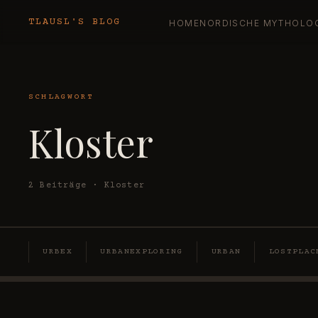
TLAUSL'S BLOG
HOME
NORDISCHE MYTHOLO
SCHLAGWORT
Kloster
2 Beiträge · Kloster
URBEX
URBANEXPLORING
URBAN
LOSTPLAC
KLOSTER