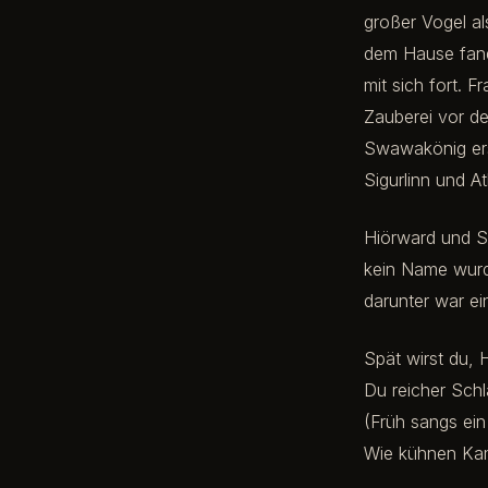
großer Vogel al
dem Hause fand 
mit sich fort. F
Zauberei vor de
Swawakönig ers
Sigurlinn und At
Hiörward und S
kein Name wurde
darunter war ein
Spät wirst du, 
Du reicher Schl
(Früh sangs ein
Wie kühnen Ka