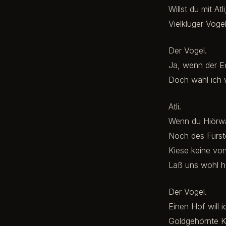
Willst du mit At
Vielkluger Voge
Der Vogel.
Ja, wenn der Ed
Doch wähl ich 
Atli.
Wenn du Hiörwar
Noch des Fürst
Kiese keine vo
Laß uns wohl ha
Der Vogel.
Einen Hof will 
Goldgehörnte K