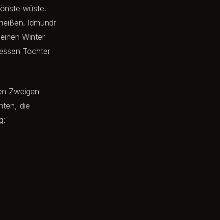
hönste wüste.
eheißen. Idmundr
 einen Winter
 dessen Tochter
den Zweigen
nten, die
g: