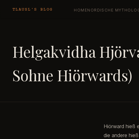
TLAUSL'S BLOG
HOME
NORDISCHE MYTHOLO
Helgakvidha Hjörv
Sohne Hiörwards)
Hiörward hieß e
die andere hieß