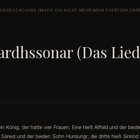
GIE
GEOCACHING (MACH ICH NICHT MEHR)
MEIN EVERYDAYCAR
ardhssonar (Das Lied
in König, der hatte vier Frauen. Eine hieß Alfhild und der bei
 Säreid und der beiden Sohn Humlungr; die dritte hieß Sinriöd