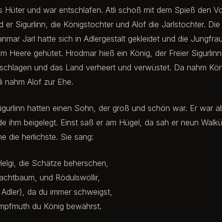
s Hüter und war entschlafen. Atli schoß mit dem Spieß den Vog
er Sigurlinn, die Königstochter und Alof die Jarlstochter. Di
ranmar Jarl hatte sich in Adlergestalt gekleidet und die Jungfr
m Heere gehütet. Hrodmar hieß ein König, der Freier Sigurlinn
chlagen und das Land verheert und verwüstet. Da nahm Kön
li nahm Alof zur Ehe.
igurlinn hatten einen Sohn, der groß und schön war. Er war 
 ihm beigelegt. Einst saß er am Hügel, da sah er neun Walkür
e die herlichste. Sie sang:
Helgi, die Schätze beherschen,
achtbaum, und Rödulswöllir,
 Adler), da du immer schweigst,
mpfmuth du König bewährst.