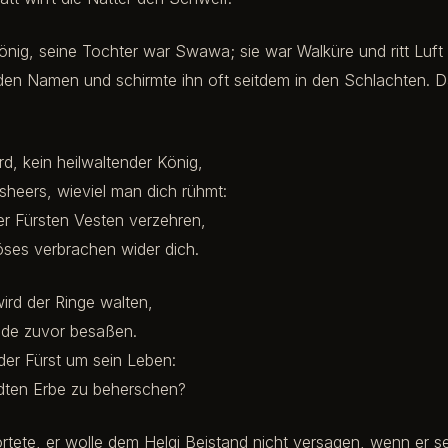
 König, seine Tochter war Swawa; sie war Walküre und ritt Luft
den Namen und schirmte ihn oft seitdem in den Schlachten. 
rd, kein heilwaltender König,
sheers, wieviel man dich rühmt:
er Fürsten Vesten verzehren,
öses verbrachen wider dich.
ird der Ringe walten,
nde zuvor besaßen.
der Fürst um sein Leben:
odten Erbe zu beherschen?
tete, er wolle dem Helgi Beistand nicht versagen, wenn er s