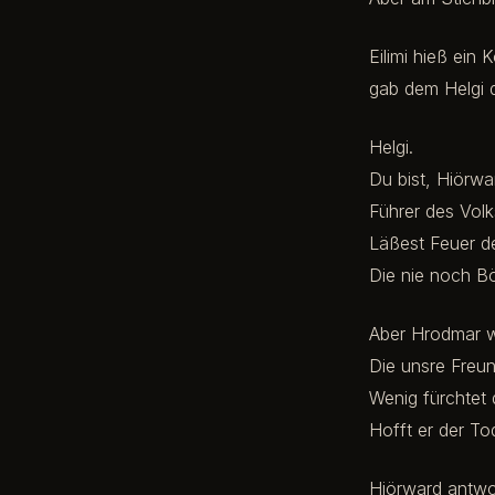
Eilimi hieß ein
gab dem Helgi 
Helgi.
Du bist, Hiörwa
Führer des Volk
Läßest Feuer d
Die nie noch B
Aber Hrodmar w
Die unsre Freu
Wenig fürchtet 
Hofft er der T
Hiörward antwor