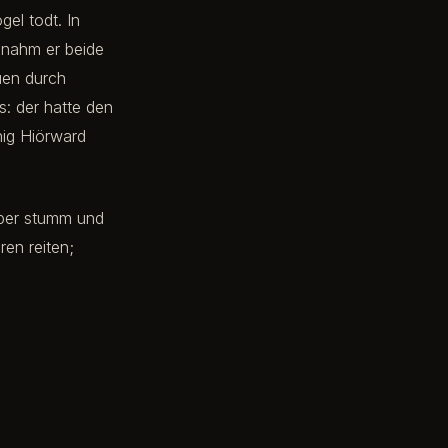
el todt. In
e nahm er beide
auen durch
s: der hatte den
ig Hiörward
aber stumm und
en reiten;