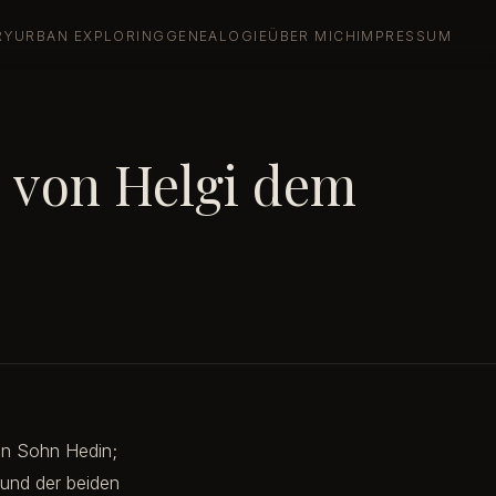
RY
URBAN EXPLORING
GENEALOGIE
ÜBER MICH
IMPRESSUM
 von Helgi dem
den Sohn Hedin;
 und der beiden