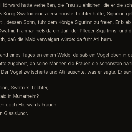
Hiörward hatte verheißen, die Frau zu ehlichen, die er die sc
ß König Swafnir eine allerschönste Tochter hätte, Sigurlinn g
Atli, dessen Sohn, fuhr dem Könige Sigurlinn zu freien. Er blieb
Swafnir. Franmar hieß da ein Jarl, der Pfleger Sigurlinns, und
ieth, daß die Maid verweigert würde: da fuhr Atli heim.
stand eines Tages an einem Walde: da saß ein Vogel oben in 
tte zugehört, da seine Mannen die Frauen die schönsten nan
 Der Vogel zwitscherte und Atli lauschte, was er sagte. Er san
linn, Swafnirs Tochter,
aid in Munarheim?
en doch Hiörwards Frauen
n Glasislundr.