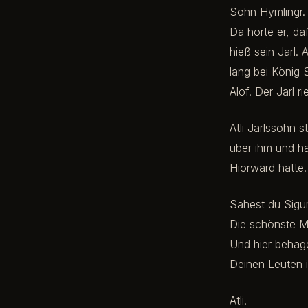
Sohn Hymlingr. 
Da hörte er, da
hieß sein Jarl. 
lang bei König 
Alof. Der Jarl r
Atli Jarlssohn 
über ihm und ha
Hiörward hatte.
Sahest du Sigur
Die schönste M
Und hier behag
Deinen Leuten i
Atli.