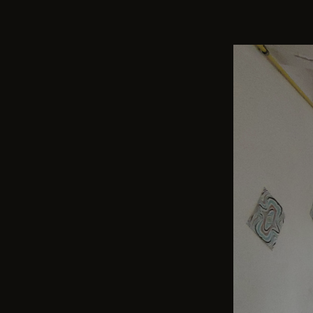
HANDYFOTOGRAFIE
Haus eines akt
29. Januar 2023 · tlausl